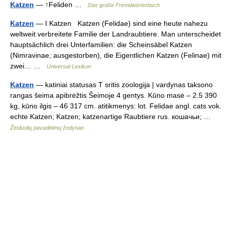
Katzen
— ↑Feliden …
Das große Fremdwörterbuch
Katzen
— I Katzen Katzen (Felidae) sind eine heute nahezu
weltweit verbreitete Familie der Landraubtiere. Man unterscheidet
hauptsächlich drei Unterfamilien: die Scheinsäbel Katzen
(Nimravinae; ausgestorben), die Eigentlichen Katzen (Felinae) mit
zwei… …
Universal-Lexikon
Katzen
— katiniai statusas T sritis zoologija | vardynas taksono
rangas šeima apibrėžtis Šeimoje 4 gentys. Kūno masė – 2.5 390
kg, kūno ilgis – 46 317 cm. atitikmenys: lot. Felidae angl. cats vok.
echte Katzen; Katzen; katzenartige Raubtiere rus. кошачьи; …
Žinduolių pavadinimų žodynas