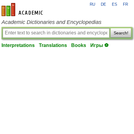
RU
DE
ES
FR
en-academic.com
Academic Dictionaries and Encyclopedias
Search!
Interpretations
Translations
Books
Игры ⚽