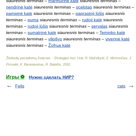
siauresnis terminas
–
marmurinė katė
siauresnis terminas
–
nendrinė katė
siauresnis terminas
–
ocelotas
siauresnis terminas
–
pampinė katė
siauresnis terminas
–
paprastoji lūšis
siauresnis
terminas
–
puma
siauresnis terminas
–
rudoji katė
siauresnis
terminas
–
rudoji lūšis
siauresnis terminas
–
servalas
siauresnis
terminas
–
sumatrinė katė
siauresnis terminas
–
Teminko katė
siauresnis terminas
–
vilpišys
siauresnis terminas
–
viverinė katė
siauresnis terminas
–
Žofrua katė
Žinduolių pavadinimų žodynas. - Ekologijos inst. l-kla
.
R. Mažeikytė, E. Mickevičius, J.
Prūsaitė, K. Baranauskas, R. Baleišis
.
2002
.
Игры ⚽
Нужно сделать НИР?
Felis
cats