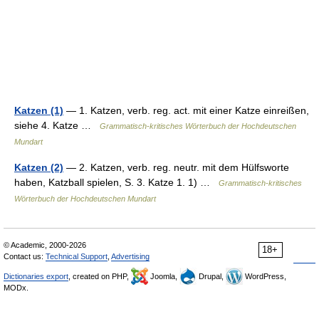
Katzen (1)
— 1. Katzen, verb. reg. act. mit einer Katze einreißen,
siehe 4. Katze …
Grammatisch-kritisches Wörterbuch der Hochdeutschen
Mundart
Katzen (2)
— 2. Katzen, verb. reg. neutr. mit dem Hülfsworte
haben, Katzball spielen, S. 3. Katze 1. 1) …
Grammatisch-kritisches
Wörterbuch der Hochdeutschen Mundart
© Academic, 2000-2026
18+
Contact us:
Technical Support
,
Advertising
Dictionaries export
, created on PHP,
Joomla,
Drupal,
WordPress,
MODx.