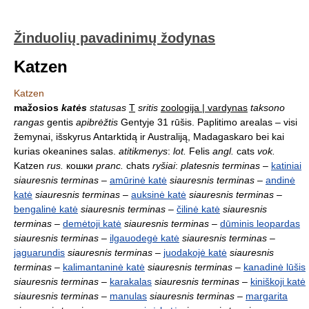
Žinduolių pavadinimų žodynas
Katzen
Katzen
mažosios
katės
statusas
T
sritis
zoologija | vardynas
taksono
rangas
gentis
apibrėžtis
Gentyje 31 rūšis. Paplitimo arealas – visi
žemynai, išskyrus Antarktidą ir Australiją, Madagaskaro bei kai
kurias okeanines salas.
atitikmenys
:
lot.
Felis
angl.
cats
vok.
Katzen
rus.
кошки
pranc.
chats
ryšiai
:
platesnis terminas
–
katiniai
siauresnis terminas
–
amūrinė katė
siauresnis terminas
–
andinė
katė
siauresnis terminas
–
auksinė katė
siauresnis terminas
–
bengalinė katė
siauresnis terminas
–
čilinė katė
siauresnis
terminas
–
demėtoji katė
siauresnis terminas
–
dūminis leopardas
siauresnis terminas
–
ilgauodegė katė
siauresnis terminas
–
jaguarundis
siauresnis terminas
–
juodakojė katė
siauresnis
terminas
–
kalimantaninė katė
siauresnis terminas
–
kanadinė lūšis
siauresnis terminas
–
karakalas
siauresnis terminas
–
kiniškoji katė
siauresnis terminas
–
manulas
siauresnis terminas
–
margarita