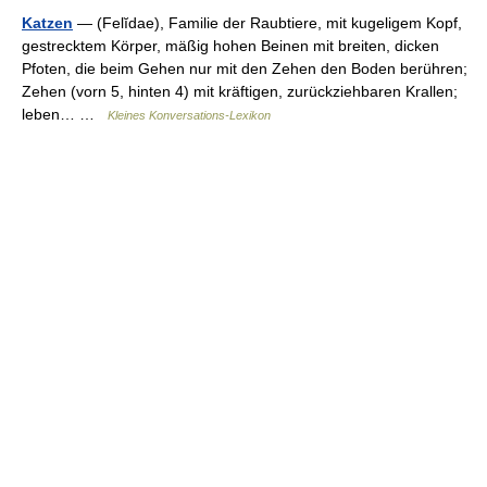
Katzen
— (Felĭdae), Familie der Raubtiere, mit kugeligem Kopf,
gestrecktem Körper, mäßig hohen Beinen mit breiten, dicken
Pfoten, die beim Gehen nur mit den Zehen den Boden berühren;
Zehen (vorn 5, hinten 4) mit kräftigen, zurückziehbaren Krallen;
leben… …
Kleines Konversations-Lexikon